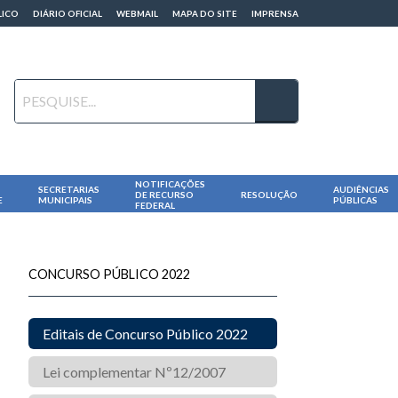
LICO
DIÁRIO OFICIAL
WEBMAIL
MAPA DO SITE
IMPRENSA
NOTIFICAÇÕES
SECRETARIAS
AUDIÊNCIAS
DE RECURSO
RESOLUÇÃO
E
MUNICIPAIS
PÚBLICAS
FEDERAL
CONCURSO PÚBLICO 2022
Editais de Concurso Público 2022
Lei complementar Nº12/2007