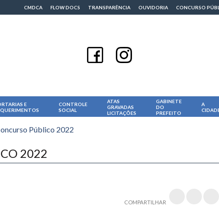
CMDCA
FLOW DOCS
TRANSPARÊNCIA
OUVIDORIA
CONCURSO PÚB
ATAS
GABINETE
RTARIAS E
CONTROLE
A
GRAVADAS
DO
EQUERIMENTOS
SOCIAL
CIDAD
LICITAÇÕES
PREFEITO
Concurso Público 2022
ICO 2022
COMPARTILHAR