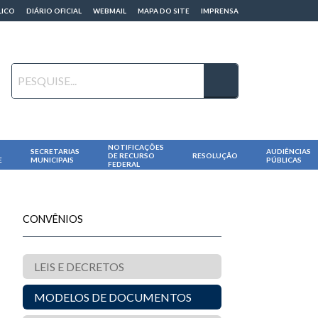
LICO
DIÁRIO OFICIAL
WEBMAIL
MAPA DO SITE
IMPRENSA
NOTIFICAÇÕES
SECRETARIAS
AUDIÊNCIAS
DE RECURSO
RESOLUÇÃO
E
MUNICIPAIS
PÚBLICAS
FEDERAL
CONVÊNIOS
LEIS E DECRETOS
MODELOS DE DOCUMENTOS