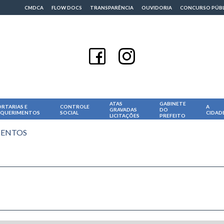
CMDCA
FLOW DOCS
TRANSPARÊNCIA
OUVIDORIA
CONCURSO PÚB
ATAS
GABINETE
RTARIAS E
CONTROLE
A
GRAVADAS
DO
EQUERIMENTOS
SOCIAL
CIDAD
LICITAÇÕES
PREFEITO
MENTOS