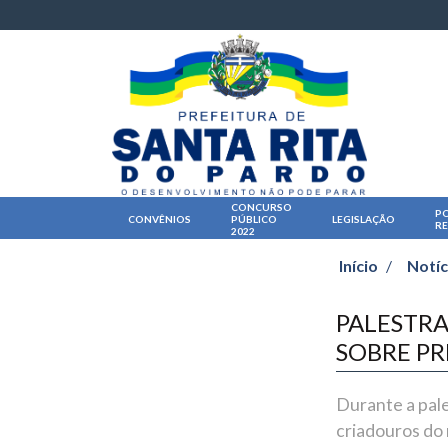
CONCURSO
PO
CONVÊNIOS
PÚBLICO
LEGISLAÇÃO
R
2022
Início
/
Notíc
PALESTRA
SOBRE P
Durante a pale
criadouros do 