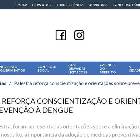
CMDCA
FLOW DOCS
TRANSPARÊNCIA
OUVIDORIA
CONCURSO PÚB
ATAS
GABINETE
RTARIAS E
CONTROLE
A
GRAVADAS
DO
EQUERIMENTOS
SOCIAL
CIDAD
LICITAÇÕES
PREFEITO
ias
/
Palestra reforça conscientização e orientações sobre prev
 REFORÇA CONSCIENTIZAÇÃO E ORIEN
REVENÇÃO À DENGUE
stra, foram apresentadas orientações sobre a eliminação 
mosquito, a importância da adoção de medidas preventivas 