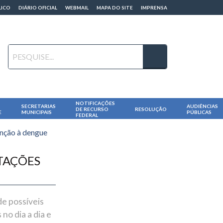
LICO
DIÁRIO OFICIAL
WEBMAIL
MAPA DO SITE
IMPRENSA
NOTIFICAÇÕES
SECRETARIAS
AUDIÊNCIAS
DE RECURSO
RESOLUÇÃO
E
MUNICIPAIS
PÚBLICAS
FEDERAL
enção à dengue
TAÇÕES
de possíveis
no dia a dia e