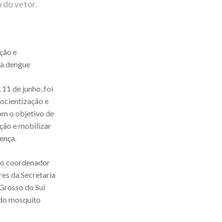
 do vetor.
ção e
 à dengue
11 de junho, foi
nscientização e
om o objetivo de
ção e mobilizar
ença.
elo coordenador
res da Secretaria
Grosso do Sul
 do mosquito