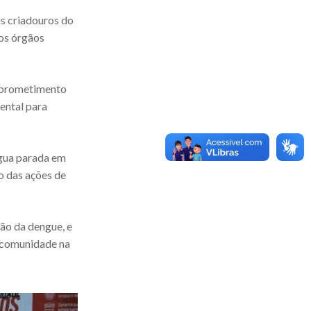
is criadouros do
dos órgãos
mprometimento
ental para
água parada em
o das ações de
ão da dengue, e
e comunidade na