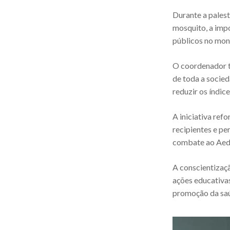
Durante a palest
mosquito, a impo
públicos no moni
O coordenador 
de toda a socied
reduzir os índic
A iniciativa ref
recipientes e pe
combate ao Aede
A conscientizaç
ações educativa
promoção da saú