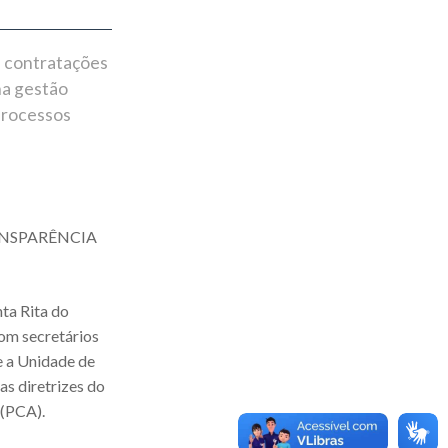
e contratações
na gestão
processos
ANSPARÊNCIA
nta Rita do
om secretários
e a Unidade de
as diretrizes do
 (PCA).