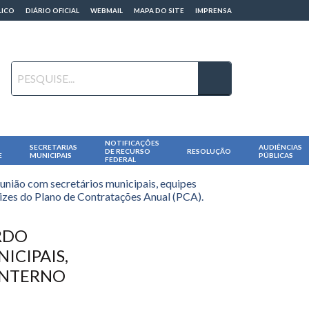
LICO
DIÁRIO OFICIAL
WEBMAIL
MAPA DO SITE
IMPRENSA
NOTIFICAÇÕES
SECRETARIAS
AUDIÊNCIAS
DE RECURSO
RESOLUÇÃO
E
MUNICIPAIS
PÚBLICAS
FEDERAL
eunião com secretários municipais, equipes
trizes do Plano de Contratações Anual (PCA).
RDO
ICIPAIS,
INTERNO