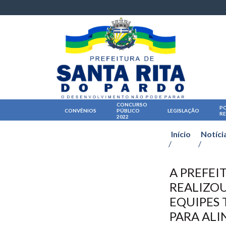
CONCURSO
PO
CONVÊNIOS
PÚBLICO
LEGISLAÇÃO
R
2022
Início
Notíci
/
/
A PREFEI
REALIZOU
EQUIPES 
PARA ALI