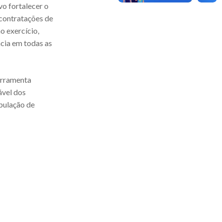
o fortalecer o
contratações de
o exercício,
ncia em todas as
ferramenta
ável dos
pulação de