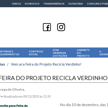
CMDCA
FLOW DOCS
TRANSPARÊNCIA
OUVIDORIA
CONCURSO PÚB
ATAS
GABINETE
RTARIAS E
CONTROLE
A
GRAVADAS
DO
EQUERIMENTOS
SOCIAL
CIDAD
LICITAÇÕES
PREFEITO
ias
/
Vem aí a Feira do Projeto Recicla Verdinho!
 FEIRA DO PROJETO RECICLA VERDINHO
brega de Oliveira
,
9 •
Atualizada em 09/12/2025 às 11:19
No dia 10 de dezembro, das 1