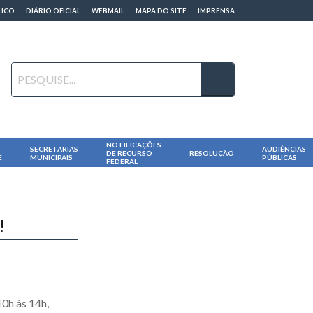
LICO
DIÁRIO OFICIAL
WEBMAIL
MAPA DO SITE
IMPRENSA
NOTIFICAÇÕES
SECRETARIAS
AUDIÊNCIAS
DE RECURSO
RESOLUÇÃO
E
MUNICIPAIS
PÚBLICAS
FEDERAL
!
0h às 14h,