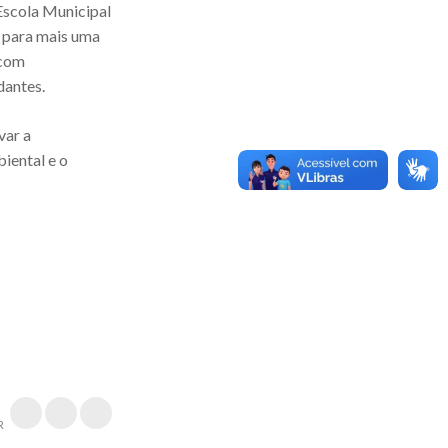
Escola Municipal
 para mais uma
 com
dantes.
var a
iental e o
R