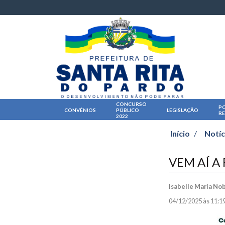
CONCURSO
PO
CONVÊNIOS
PÚBLICO
LEGISLAÇÃO
R
2022
Início
/
Notíc
VEM AÍ A
Isabelle Maria No
04/12/2025 às 11:1