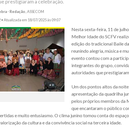
e prestigiaram a celebração.
ebra - Redação
, ASSECOM
2 •
Atualizada em 18/07/2025 às 09:07
Nesta sexta-feira, 11 de julho
Melhor Idade do SCFV realiz
edição do tradicional Baile d
reunindo alegria, música e m
evento contou com a partici
integrantes do grupo, convid
autoridades que prestigiaram
Um dos pontos altos da noite 
apresentação da quadrilha ju
pelos próprios membros da M
que encantaram o público com
ertidas e muito entusiasmo. O clima junino tomou conta do espaço
alorização da cultura e da convivência social na terceira idade.