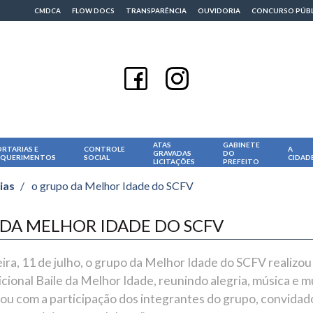
CMDCA
FLOW DOCS
TRANSPARÊNCIA
OUVIDORIA
CONCURSO PÚB
ATAS
GABINETE
RTARIAS E
CONTROLE
A
GRAVADAS
DO
EQUERIMENTOS
SOCIAL
CIDAD
LICITAÇÕES
PREFEITO
ias
/
o grupo da Melhor Idade do SCFV
DA MELHOR IDADE DO SCFV
ira, 11 de julho, o grupo da Melhor Idade do SCFV realizo
icional Baile da Melhor Idade, reunindo alegria, música e m
ou com a participação dos integrantes do grupo, convidad