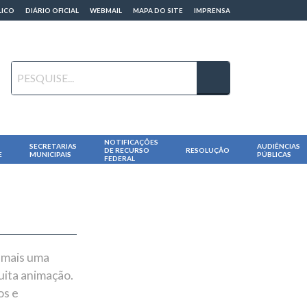
LICO
DIÁRIO OFICIAL
WEBMAIL
MAPA DO SITE
IMPRENSA
NOTIFICAÇÕES
SECRETARIAS
AUDIÊNCIAS
DE RECURSO
RESOLUÇÃO
E
MUNICIPAIS
PÚBLICAS
FEDERAL
u mais uma
uita animação.
os e