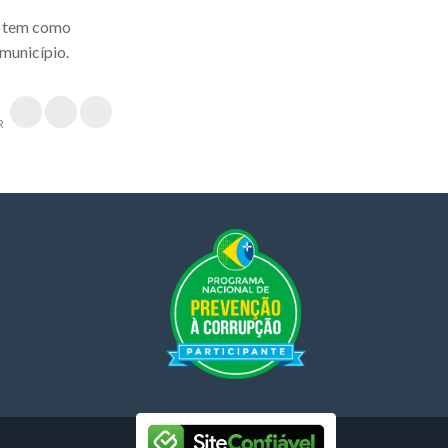
 e tem como
município.
R