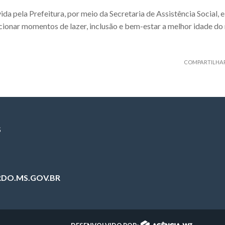
da pela Prefeitura, por meio da Secretaria de Assistência Social,
ionar momentos de lazer, inclusão e bem-estar a melhor idade do 
COMPARTILHA
S
DO.MS.GOV.BR