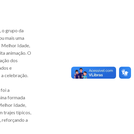
, o grupo da
ou mais uma
a Melhor Idade,
uita animação. O
pação dos
ados e
 a celebração.
foi a
nina formada
elhor Idade,
 trajes típicos,
, reforçando a