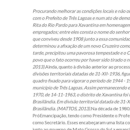
Procurando melhorar as condições locais e não o
com o Prefeito de Três Lagoas e num ato de demo
Rita do Rio Pardo para Xavantina em homenagem 
empregados; entre eles consta o nome do senhor L
que conviveu desde 1908 junto a essa comunidade
determinou a afixação de um novo Cruzeiro como
tarde, precipitou uma pavorosa tempestade e o Cr
povo que o fato ocorreu por haver sido tirado o 
2013).
Ainda, quanto à divisão anterior ao proce
divisões territoriais datadas de 31-XII-1936, fig
quadro fixado para vigorar o período de 1944 - 1
município de Três Lagoas. Assim permanecendo em 
1970, de 14-11-1963, o distrito de Xavantina foi
Brasilândia. Em divisão territorial datada de 31-X
Brasilândia. (MATTOS, 2013).
Na década de 1980,
PróEmancipação, tendo como Presidente o Profess
como Secretário. Esses encabeçaram uma lista co
junto ao governo de Mato Grosso do Sul a emanc