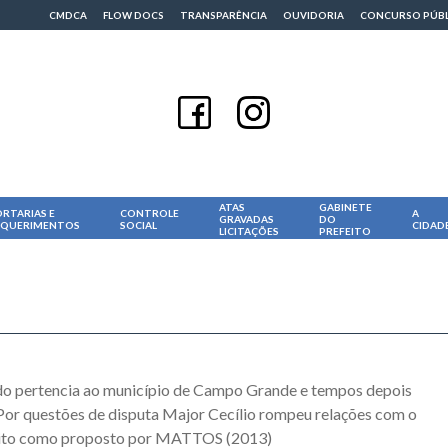
CMDCA
FLOW DOCS
TRANSPARÊNCIA
OUVIDORIA
CONCURSO PÚB
ATAS
GABINETE
RTARIAS E
CONTROLE
A
GRAVADAS
DO
EQUERIMENTOS
SOCIAL
CIDAD
LICITAÇÕES
PREFEITO
rdo pertencia ao município de Campo Grande e tempos depois
 Por questões de disputa Major Cecílio rompeu relações com o
trito como proposto por MATTOS (2013)