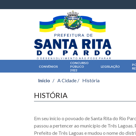
CONCURSO
PO
CONVÊNIOS
PÚBLICO
LEGISLAÇÃO
R
2022
Início
/
A Cidade /
História
HISTÓRIA
Em seu início o povoado de Santa Rita do Rio Pa
passou a pertencer ao município de Três Lagoas.
Prefeito de Três Lagoas e mudou o nome do dis