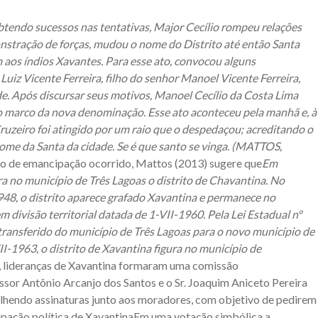
btendo sucessos nas tentativas, Major Cecílio rompeu relações
nstração de forças, mudou o nome do Distrito até então Santa
aos índios Xavantes. Para esse ato, convocou alguns
uiz Vicente Ferreira, filho do senhor Manoel Vicente Ferreira,
. Após discursar seus motivos, Manoel Cecílio da Costa Lima
 marco da nova denominação. Esse ato aconteceu pela manhã e, à
uzeiro foi atingido por um raio que o despedaçou; acreditando o
nome da Santa da cidade. Se é que santo se vinga. (MATTOS,
sso de emancipação ocorrido, Mattos (2013) sugere que
Em
ura no município de Três Lagoas o distrito de Chavantina. No
948, o distrito aparece grafado Xavantina e permanece no
divisão territorial datada de 1-VII-1960. Pela Lei Estadual nº
 transferido do município de Três Lagoas para o novo município de
II-1963, o distrito de Xavantina figura no município de
 lideranças de Xavantina formaram uma comissão
or Antônio Arcanjo dos Santos e o Sr. Joaquim Aniceto Pereira
lhendo assinaturas junto aos moradores, com objetivo de pedirem
ipação política de XavantinaEm uma votação simbólica a