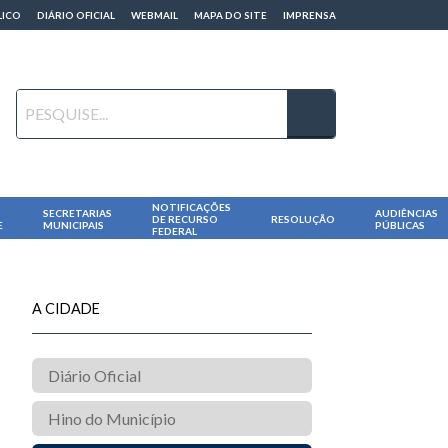
LICO
DIÁRIO OFICIAL
WEBMAIL
MAPA DO SITE
IMPRENSA
NOTIFICAÇÕES
SECRETARIAS
AUDIÊNCIAS
DE RECURSO
RESOLUÇÃO
E
MUNICIPAIS
PÚBLICAS
FEDERAL
A CIDADE
Diário Oficial
Hino do Município